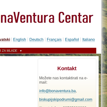
vatski
English
Deutsch
Français
Español
Italiano
 ZA MLADE
Kontakt
Možete nas kontaktirati na e-
mail:
info@bonaventura.ba
,
biskupijskipodrumi@gmail.com