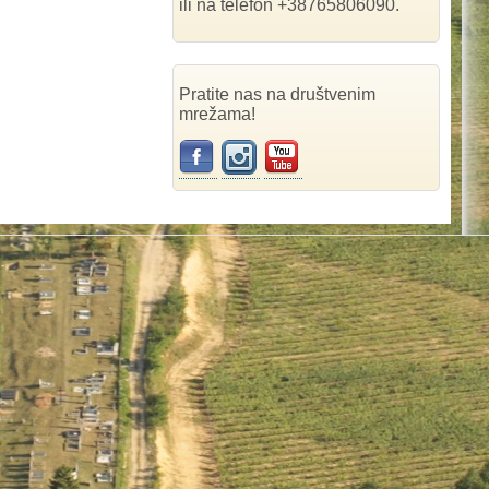
ili na telefon +38765806090.
Pratite nas na društvenim
mrežama!