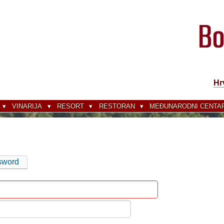
Hr
VINARIJA
RESORT
RESTORAN
MEĐUNARODNI CENTAR
sword