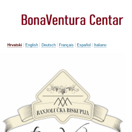
Skoči
na
glavni
sadržaj
Hrvatski
English
Deutsch
Français
Español
Italiano