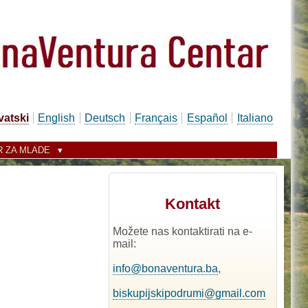
vatski
English
Deutsch
Français
Español
Italiano
 ZA MLADE
Kontakt
Možete nas kontaktirati na e-
mail:
info@bonaventura.ba
,
biskupijskipodrumi@gmail.com