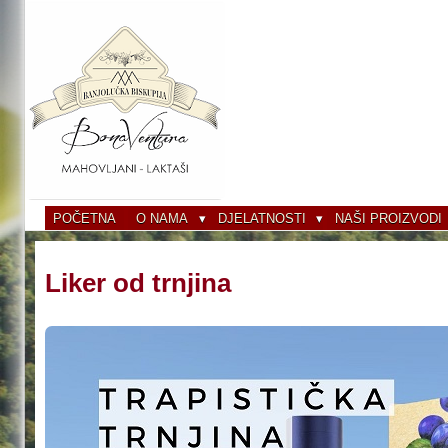
Skoči
na
glavni
sadržaj
POČETNA
O NAMA
DJELATNOSTI
NAŠI PROIZVODI
Liker od trnjina