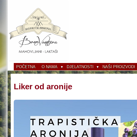
Skoči
na
glavni
sadržaj
POČETNA
O NAMA
DJELATNOSTI
NAŠI PROIZVODI
Liker od aronije