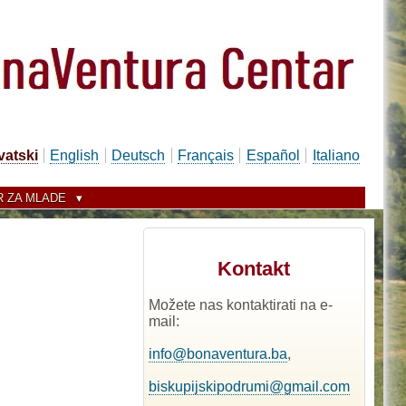
vatski
English
Deutsch
Français
Español
Italiano
 ZA MLADE
Kontakt
Možete nas kontaktirati na e-
mail:
info@bonaventura.ba
,
biskupijskipodrumi@gmail.com