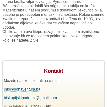
birana kruška viljamovka (
lat.
Pyrus communis
'Williams') kako bi dobili što originalniju rakiju od kruške.
Macerizirana u našem podrumu s dodatkom ljekovitog bilja,
pečena je po recepturi monaških samostana. Rakiju iznimne
kvalitete preporuča se konzumirati ohlađenu do 10 °C, a s
dodatkom dijelova kruške dat će vašem nepcu još bolji
ugođaj.
Oblikovano u ovo lijepo, dizajnom i kvalitetom osmišljeno
pakovanje bit će rado viđen poklon kod svake prigode u
kojoj se nađete. Živjeli!
Kontakt
Možete nas kontaktirati na e-mail:
info@bonaventura.ba
,
biskupijskipodrumi@gmail.com
ili na telefon +38765806090.