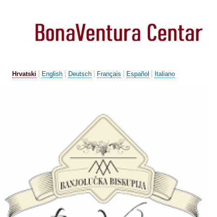
Skoči
na
glavni
sadržaj
Hrvatski
English
Deutsch
Français
Español
Italiano