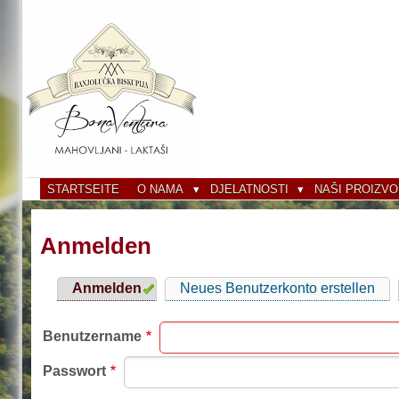
Direkt
zum
Inhalt
STARTSEITE
O NAMA
DJELATNOSTI
NAŠI PROIZVO
Anmelden
Anmelden
(aktiver
Neues Benutzerkonto erstellen
Primäre
Reiter)
Reiter
Benutzername
Passwort