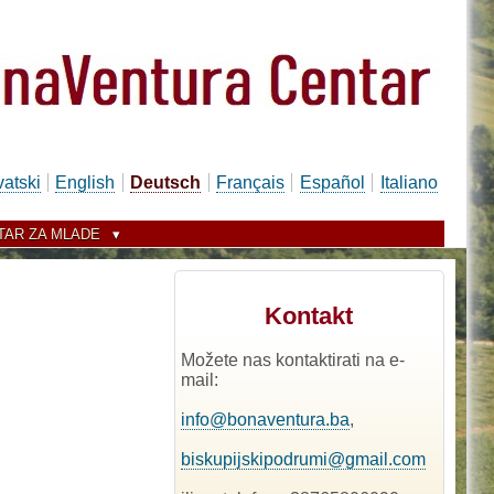
vatski
English
Deutsch
Français
Español
Italiano
TAR ZA MLADE
Kontakt
Možete nas kontaktirati na e-
mail:
info@bonaventura.ba
,
biskupijskipodrumi@gmail.com