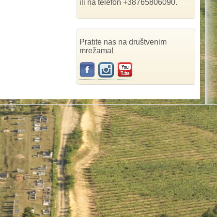
ili na telefon +38765806090.
Pratite nas na društvenim
mrežama!