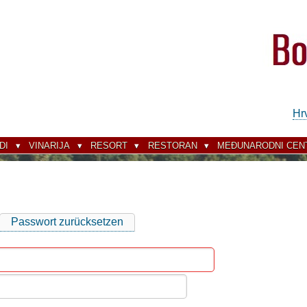
Hr
DI
VINARIJA
RESORT
RESTORAN
MEĐUNARODNI CEN
Passwort zurücksetzen