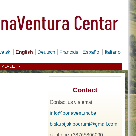
vatski
English
Deutsch
Français
Español
Italiano
 MLADE
Contact
Contact us via email:
info@bonaventura.ba
,
biskupijskipodrumi@gmail.com
or phone +38765806090.