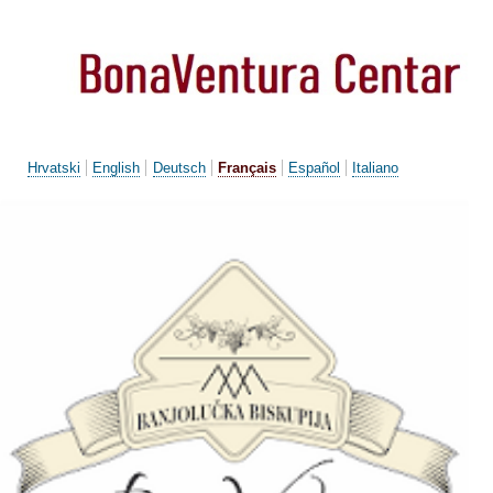
Aller
au
contenu
principal
Hrvatski
English
Deutsch
Français
Español
Italiano